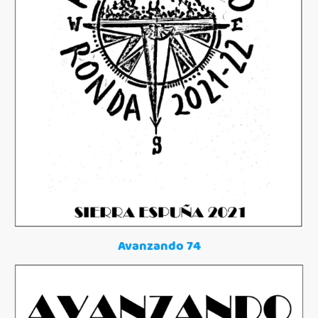
Avanzando 74