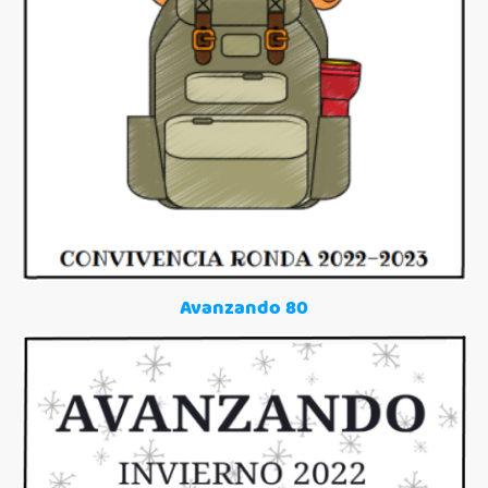
Avanzando 80