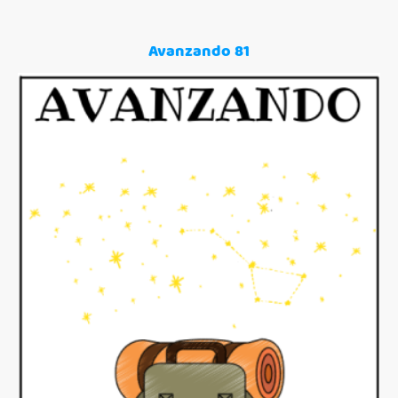
Avanzando 81