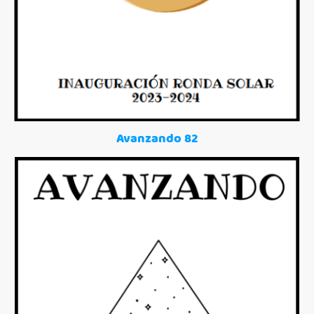
Avanzando 82