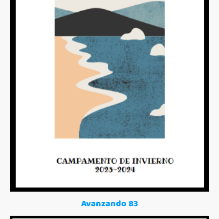
Avanzando 83