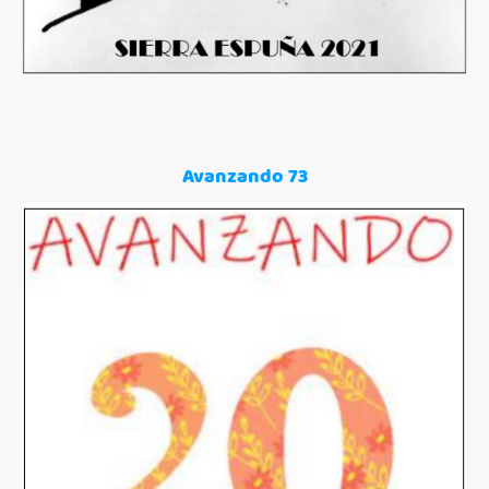
Avanzando 73