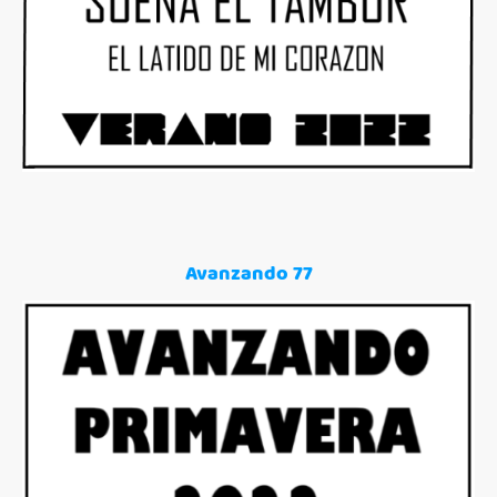
Avanzando 77