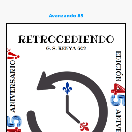
Avanzando 85