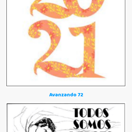
Avanzando 72