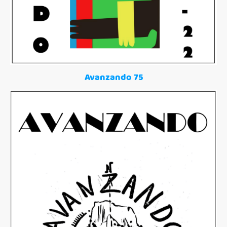
Avanzando 75